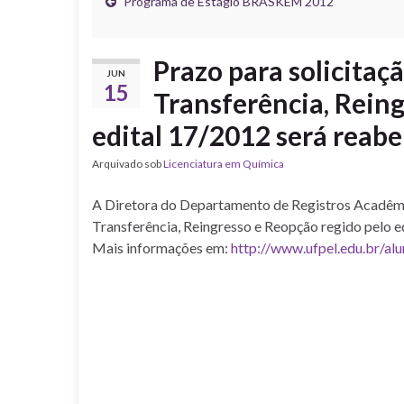
Programa de Estágio BRASKEM 2012
Prazo para solicitaç
JUN
15
Transferência, Reing
edital 17/2012 será reabe
Arquivado sob
Licenciatura em Química
A Diretora do Departamento de Registros Acadêmic
Transferência, Reingresso e Reopção regido pelo e
Mais informações em:
http://www.ufpel.edu.br/al