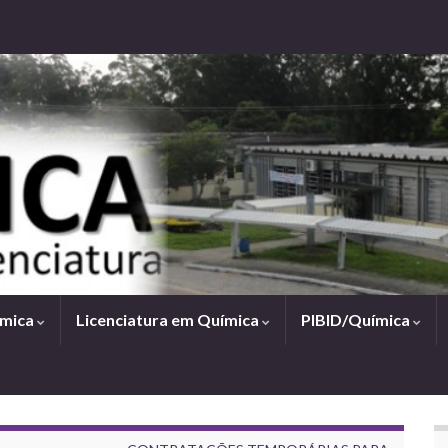
ímica
Licenciatura em Química
PIBID/Química