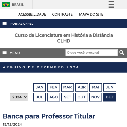
BRASIL
Simplifique!
ACESSIBILIDADE
CONTRASTE
MAPA DO SITE
Comunica BR
PORTAL UFPEL
Participe
ACESSO À INFORMAÇÃO
Curso de Licenciatura em História a Distância
Acesso à informação
CLHD
AUDITORIA
Legislação
MENU
COBALTO
Canais
CONCURSOS
ARQUIVO DE DEZEMBRO 2024
EDITAIS
INTERNACIONAL
JAN
FEV
MAR
ABR
MAI
JUN
OUVIDORIA
JUL
AGO
SET
OUT
NOV
DEZ
PORTARIAS
TELEFONES
Banca para Professor Titular
15/12/2024