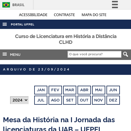
BRASIL
Simplifique!
ACESSIBILIDADE
CONTRASTE
MAPA DO SITE
Comunica BR
PORTAL UFPEL
Participe
ACESSO À INFORMAÇÃO
Curso de Licenciatura em História a Distância
Acesso à informação
CLHD
AUDITORIA
Legislação
MENU
COBALTO
Canais
CONCURSOS
ARQUIVO DE 23/09/2024
EDITAIS
INTERNACIONAL
JAN
FEV
MAR
ABR
MAI
JUN
OUVIDORIA
JUL
AGO
SET
OUT
NOV
DEZ
PORTARIAS
TELEFONES
Mesa da História na I Jornada das
licenciaturas da UAB – UFPEL