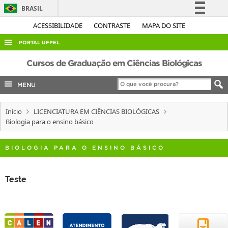
BRASIL
Simplifique!
ACESSIBILIDADE
CONTRASTE
MAPA DO SITE
Comunica BR
PORTAL UFPEL
Participe
ACESSO À INFORMAÇÃO
Cursos de Graduação em Ciências Biológicas
Acesso à informação
AUDITORIA
MENU
Legislação
COBALTO
Canais
Início
LICENCIATURA EM CIÊNCIAS BIOLÓGICAS
CONCURSOS
Biologia para o ensino básico
EDITAIS
INTERNACIONAL
BIOLOGIA PARA O ENSINO BÁSICO
OUVIDORIA
Teste
PORTARIAS
TELEFONES