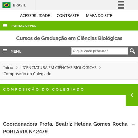
BRASIL
Simplifique!
ACESSIBILIDADE
CONTRASTE
MAPA DO SITE
Comunica BR
PORTAL UFPEL
Participe
ACESSO À INFORMAÇÃO
Cursos de Graduação em Ciências Biológicas
Acesso à informação
AUDITORIA
MENU
Legislação
COBALTO
Canais
Início
LICENCIATURA EM CIÊNCIAS BIOLÓGICAS
CONCURSOS
Composição do Colegiado
EDITAIS
INTERNACIONAL
COMPOSIÇÃO DO COLEGIADO
OUVIDORIA
PORTARIAS
TELEFONES
Coordenadora Profa. Beatriz Helena Gomes Rocha –
PORTARIA Nº 2479.