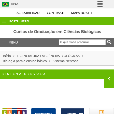
BRASIL
Simplifique!
ACESSIBILIDADE
CONTRASTE
MAPA DO SITE
Comunica BR
PORTAL UFPEL
Participe
ACESSO À INFORMAÇÃO
Cursos de Graduação em Ciências Biológicas
Acesso à informação
AUDITORIA
MENU
Legislação
COBALTO
Canais
Início
LICENCIATURA EM CIÊNCIAS BIOLÓGICAS
CONCURSOS
Biologia para o ensino básico
Sistema Nervoso
EDITAIS
INTERNACIONAL
SISTEMA NERVOSO
OUVIDORIA
PORTARIAS
TELEFONES