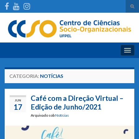
Alte
form
Search for:
de
pesq
Alter
nave
CATEGORIA:
NOTÍCIAS
Café com a Direção Virtual –
JUN
17
Edição de Junho/2021
Arquivado sob
Notícias