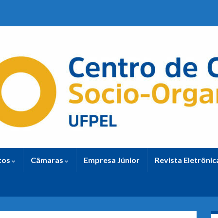
tos
Câmaras
Empresa Júnior
Revista Eletrôni