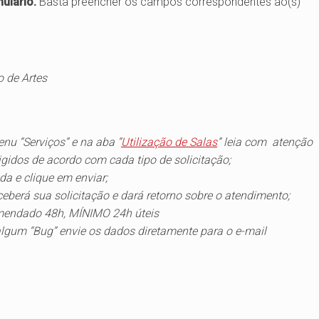
ulário.
Basta preencher os campos correspondentes ao(s)
o de Artes
enu “
Serviços
” e na aba “
Utilização de Salas
” leia com atenção
gidos de acordo com cada tipo de solicitação;
da e clique em enviar;
ceberá sua solicitação e dará retorno sobre o atendimento;
mendado 48h, MÍNIMO 24h úteis
 algum
“Bug”
envie os dados diretamente para o e-mail