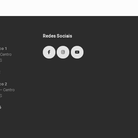
Redes Sociais
co 1
 Centro
RS
2
co 2
– Centro
RS
6