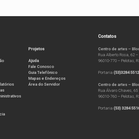
Contatos
Projetos
Centro de artes – Blo
Rua Alberto Rosa, 62 –
ão
96010-770 – Pelotas, 
Ajuda
Fale Conosco
Guia Telefônico
Portaria
(53)3284 551
Mapas e Endereços
latórios
Área do Servidor
Centro de artes – Blo
ias
Rua Álvaro Chaves, 65 
nistrativos
96010-760 – Pelotas, 
Portaria
(53) 3284 551
ícia