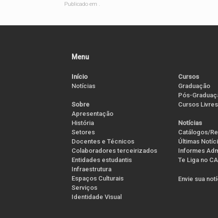
Publicado em .
Menu
Início
Cursos
Notícias
Graduação
Pós-Graduaç
Cursos Livres
Sobre
Apresentação
História
Notícias
Setores
Catálogos/Re
Docentes e Técnicos
Últimas Notíc
Colaboradores terceirizados
Informes Admi
Entidades estudantis
Te Liga no CA
Infraestrutura
Espaços Culturais
Envie sua not
Serviços
Identidade Visual