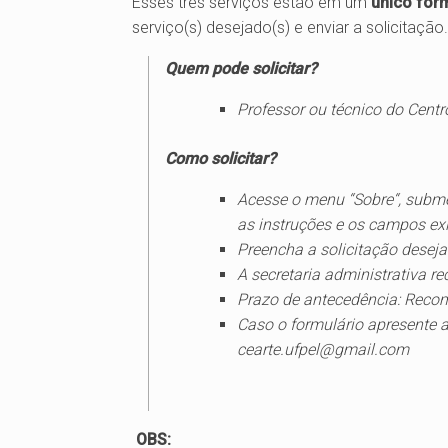
Esses três serviços estão em um
único form
serviço(s) desejado(s) e enviar a solicitação.
Quem pode solicitar?
Professor ou técnico do Centr
Como solicitar?
Acesse o menu “
Sobre
“, subm
as instruções e os campos exi
Preencha a solicitação deseja
A secretaria administrativa re
Prazo de antecedência: Reco
Caso o formulário apresente
cearte.ufpel@gmail.com
OBS: