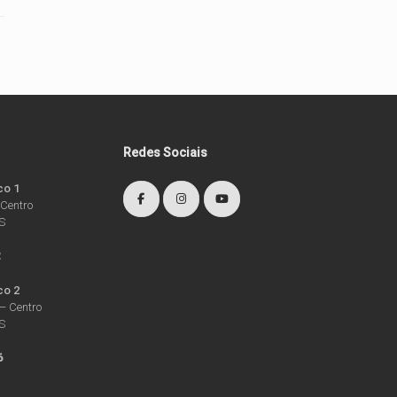
Redes Sociais
co 1
 Centro
RS
2
co 2
– Centro
RS
6