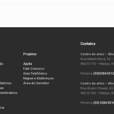
Contatos
Projetos
Centro de artes – Blo
Rua Alberto Rosa, 62 –
ão
96010-770 – Pelotas, 
Ajuda
Fale Conosco
Guia Telefônico
Portaria
(53)3284 551
Mapas e Endereços
latórios
Área do Servidor
Centro de artes – Blo
ias
Rua Álvaro Chaves, 65 
nistrativos
96010-760 – Pelotas, 
Portaria
(53) 3284 551
ícia