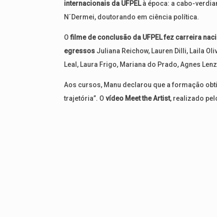
internacionais da UFPEL
à época: a cabo-verdia
N´Dermei, doutorando em ciência política.
O
filme de conclusão da UFPEL fez carreira nac
egressos
Juliana Reichow, Lauren Dilli, Laila O
Leal, Laura Frigo, Mariana do Prado, Agnes Lenz
Aos cursos, Manu declarou que a formação obti
trajetória”. O
vídeo Meet the Artist
, realizado pel