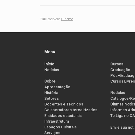
Publicado em
Cinema
.
Menu
Início
Cursos
Notícias
Graduação
Pós-Graduaç
Cursos Livres
Sobre
Apresentação
História
Notícias
Setores
Catálogos/Re
Docentes e Técnicos
Últimas Notíc
Colaboradores terceirizados
Informes Admi
Entidades estudantis
Te Liga no CA
Infraestrutura
Espaços Culturais
Envie sua not
Serviços