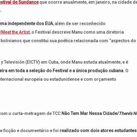
stival de Sundance
que ocorre anualmente, em janeiro, na cidade d
.
ema independente dos EUA
, além de ser reconhecido
Meet the Artist,
o Festival descreve Manu como uma diretoria
s bolivianos que constitui sua poética relacionada com “aspectos do
ne y Televisión (EICTV) em Cuba, onde Manu estuda atualmente, e é
ira em toda a seleção do Festival e a única produção cubana
. O
nternacional europeia ou estadunidense e com orçamento
 com o curta-metragem de TCC
Não Tem Mar Nessa Cidade/
There’s N
re ficção e documentário e foi
realizado com dois atores estudantes