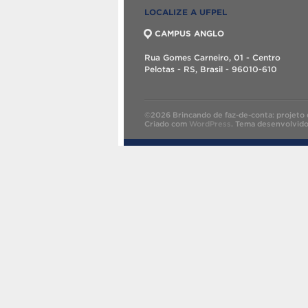
LOCALIZE A UFPEL
CAMPUS ANGLO
Rua Gomes Carneiro, 01 - Centro
Pelotas - RS, Brasil - 96010-610
©2026 Brincando de faz-de-conta: projeto d
Criado com
WordPress
.
Tema desenvolvid