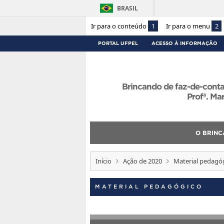
BRASIL
Ir para o conteúdo
1
Ir para o menu
2
PORTAL UFPEL
ACESSO À INFORMAÇÃO
Brincando de faz-de-conta:
Profª. Mar
O BRINC
Início
Ação de 2020
Material pedagó
MATERIAL PEDAGÓGICO