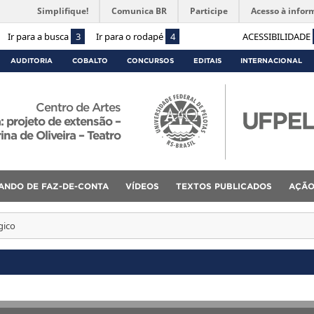
Simplifique!
Comunica BR
Participe
Acesso à infor
Ir para a busca
3
Ir para o rodapé
4
ACESSIBILIDADE
AUDITORIA
COBALTO
CONCURSOS
EDITAIS
INTERNACIONAL
Centro de Artes
 projeto de extensão –
ina de Oliveira – Teatro
ANDO DE FAZ-DE-CONTA
VÍDEOS
TEXTOS PUBLICADOS
AÇÃO
gico