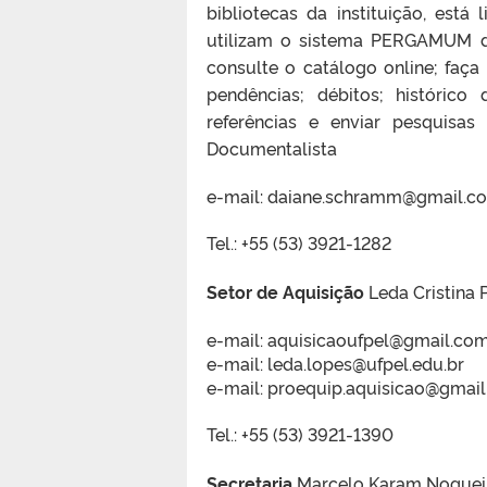
bibliotecas da instituição, está
utilizam o sistema PERGAMUM de
consulte o catálogo online; faça 
pendências; débitos; histórico
referências e enviar pesquisa
Documentalista
e-mail: daiane.schramm@gmail.c
Tel.: +55 (53) 3921-1282
Setor de Aquisição
Leda Cristina 
e-mail: aquisicaoufpel@gmail.co
e-mail: leda.lopes@ufpel.edu.br
e-mail: proequip.aquisicao@gmai
Tel.: +55 (53) 3921-1390
Secretaria
Marcelo Karam Nogueir