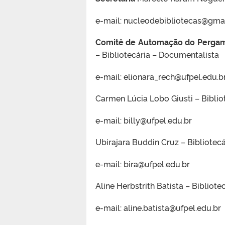
e-mail: nucleodebibliotecas@gma
Comitê de Automação do Perg
– Bibliotecária – Documentalista
e-mail: elionara_rech@ufpel.edu.b
Carmen Lúcia Lobo Giusti – Biblio
e-mail: billy@ufpel.edu.br
Ubirajara Buddin Cruz – Bibliotec
e-mail: bira@ufpel.edu.br
Aline Herbstrith Batista – Bibliot
e-mail: aline.batista@ufpel.edu.br