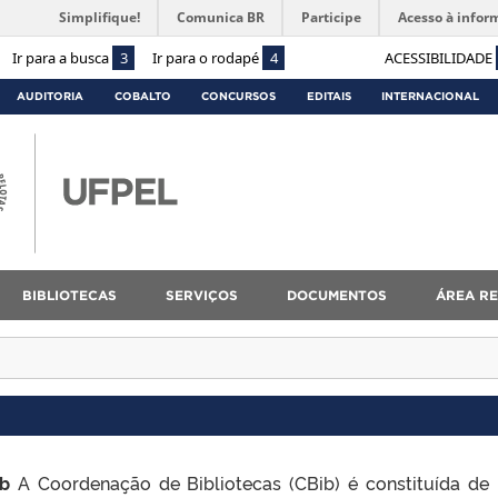
Simplifique!
Comunica BR
Participe
Acesso à infor
Ir para a busca
3
Ir para o rodapé
4
ACESSIBILIDADE
AUDITORIA
COBALTO
CONCURSOS
EDITAIS
INTERNACIONAL
BIBLIOTECAS
SERVIÇOS
DOCUMENTOS
ÁREA RE
ib
A Coordenação de Bibliotecas (CBib) é constituída de