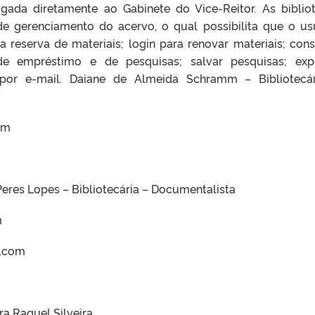
 ligada diretamente ao Gabinete do Vice-Reitor. As biblio
 gerenciamento do acervo, o qual possibilita que o us
a reserva de materiais; login para renovar materiais; cons
 de empréstimo e de pesquisas; salvar pesquisas; exp
s por e-mail. Daiane de Almeida Schramm – Bibliotecá
om
Peres Lopes – Bibliotecária – Documentalista
m
l.com
a Raquel Silveira