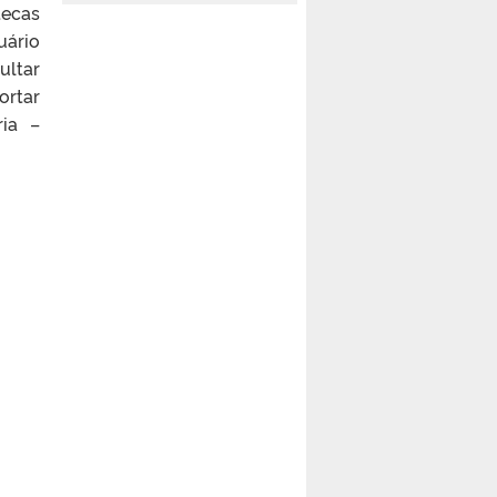
tecas
uário
ultar
ortar
ria –