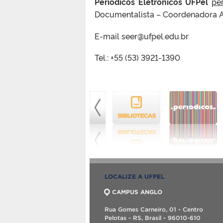
Periódicos Eletrônicos UFPel
per
Documentalista – Coordenadora A
E-mail seer@ufpel.edu.br
Tel.: +55 (53) 3921-1390
LOCALIZE A UFPEL
CAMPUS ANGLO
Rua Gomes Carneiro, 01 - Centro
Pelotas - RS, Brasil - 96010-610