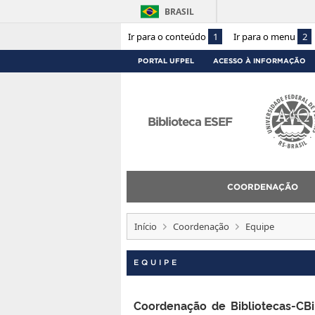
BRASIL
Ir para o conteúdo
1
Ir para o menu
2
PORTAL UFPEL
ACESSO À INFORMAÇÃO
Biblioteca ESEF
COORDENAÇÃO
Início
Coordenação
Equipe
EQUIPE
Coordenação de Bibliotecas-CB