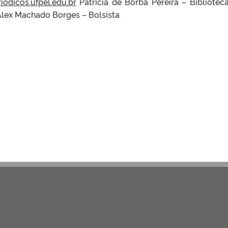
iodicos.ufpel.edu.br
Patrícia de Borba Pereira – Bibliotecá
lex Machado Borges – Bolsista