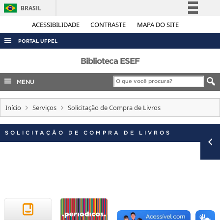
BRASIL
Simplifique!
ACESSIBILIDADE
CONTRASTE
MAPA DO SITE
Comunica BR
PORTAL UFPEL
Participe
ACESSO À INFORMAÇÃO
Biblioteca ESEF
Acesso à informação
AUDITORIA
MENU
Legislação
COBALTO
Canais
Início
Serviços
Solicitação de Compra de Livros
CONCURSOS
EDITAIS
SOLICITAÇÃO DE COMPRA DE LIVROS
INTERNACIONAL
OUVIDORIA
PORTARIAS
TELEFONES