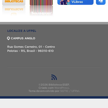
LOCALIZE A UFPEL
CAMPUS ANGLO
Rua Gomes Carneiro, 01 - Centro
Pelotas - RS, Brasil - 96010-610
©2026 Biblioteca ESEF.
Criado com
WordPress
.
Tema desenvolvido por
SGTIC / UFPel
.