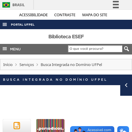
BRASIL
Simplifique!
ACESSIBILIDADE
CONTRASTE
MAPA DO SITE
Comunica BR
PORTAL UFPEL
Participe
ACESSO À INFORMAÇÃO
Biblioteca ESEF
Acesso à informação
AUDITORIA
MENU
Legislação
COBALTO
Canais
Início
Serviços
Busca Integrada no Domínio UFPel
CONCURSOS
EDITAIS
BUSCA INTEGRADA NO DOMÍNIO UFPEL
INTERNACIONAL
OUVIDORIA
PORTARIAS
TELEFONES