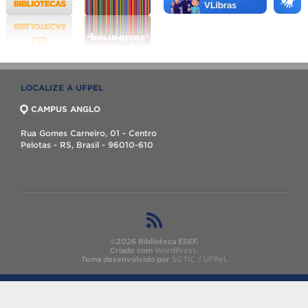
LOCALIZE A UFPEL
CAMPUS ANGLO
Rua Gomes Carneiro, 01 - Centro
Pelotas - RS, Brasil - 96010-610
©2026 Biblioteca ESEF.
Criado com
WordPress
.
Tema desenvolvido por
SGTIC / UFPel
.