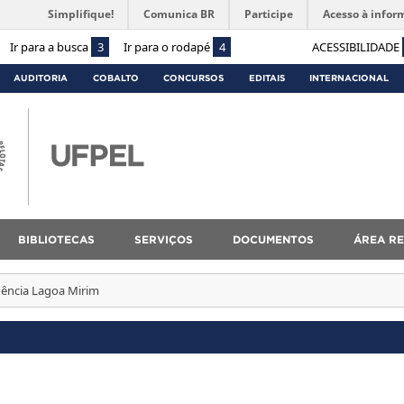
Simplifique!
Comunica BR
Participe
Acesso à infor
Ir para a busca
3
Ir para o rodapé
4
ACESSIBILIDADE
AUDITORIA
COBALTO
CONCURSOS
EDITAIS
INTERNACIONAL
BIBLIOTECAS
SERVIÇOS
DOCUMENTOS
ÁREA RE
ência Lagoa Mirim