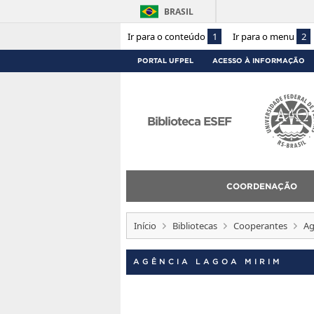
BRASIL
Ir para o conteúdo
1
Ir para o menu
2
PORTAL UFPEL
ACESSO À INFORMAÇÃO
Biblioteca ESEF
COORDENAÇÃO
Início
Bibliotecas
Cooperantes
Ag
AGÊNCIA LAGOA MIRIM