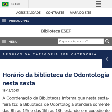
BRASIL
Simplifique!
ACESSIBILIDADE
CONTRASTE
MAPA DO SITE
Comunica BR
PORTAL UFPEL
Participe
ACESSO À INFORMAÇÃO
Biblioteca ESEF
Acesso à informação
AUDITORIA
MENU
Legislação
COBALTO
Canais
ARQUIVO DA CATEGORIA SEM CATEGORIA
CONCURSOS
EDITAIS
Horário da biblioteca de Odontologia
INTERNACIONAL
nesta sexta
OUVIDORIA
PORTARIAS
18/12/2013
A Coordenação de Bibliotecas informa que nesta sexta-
TELEFONES
feira (13) a Biblioteca de Odontologia atenderá somente
das 8h às 12h e das 15h às 18h, estando em expediente