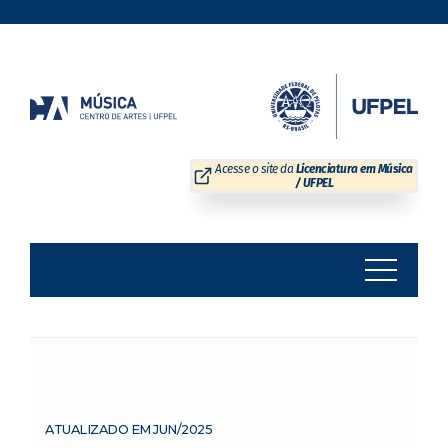
Skip
to
content
Acesse o site da
Licenciatura em Música
/ UFPEL
ATUALIZADO EM JUN/2025