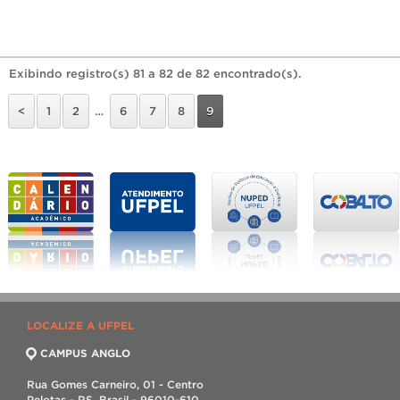
Exibindo registro(s) 81 a 82 de 82 encontrado(s).
<
1
2
…
6
7
8
9
LOCALIZE A UFPEL
CAMPUS ANGLO
Rua Gomes Carneiro, 01 - Centro
Pelotas - RS, Brasil - 96010-610