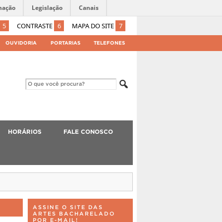
mação
Legislação
Canais
5
CONTRASTE
6
MAPA DO SITE
7
OUVIDORIA
PORTARIAS
TELEFONES
HORÁRIOS
FALE CONOSCO
ASSINE O SITE DAS
ARTES BACHARELADO
POR E-MAIL!