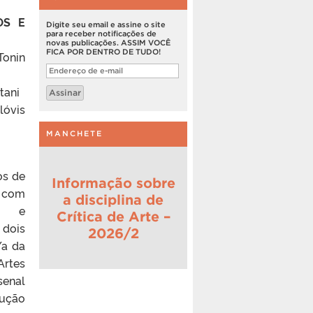
OS E
Digite seu email e assine o site
para receber notificações de
novas publicações. ASSIM VOCÊ
FICA POR DENTRO DE TUDO!
onin
Endereço
de
e-
tani
Assinar
mail
lóvis
MANCHETE
os de
Informação sobre
 com
a disciplina de
as e
Crítica de Arte –
 dois
2026/2
/a da
Artes
senal
rução