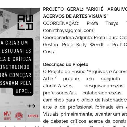
PROJETO GERAL: “ARKHÉ: ARQUIV
ACERVOS DE ARTES VISUAIS”
COORDENAÇÃO: Profa Thays T
(toninthays@gmail.com)
Coordenadora Adjunta: Profa Laura Cat
Gestão: Profa Kelly Wendt e Prof C
Costa
Descrição do Projeto
O Projeto de Ensino “Arquivos e Acerv
Artes” propõe, em conjunto
alunos/as/es, pesquisadores/
professores/as, colaboradores/as,
caminhos para o ofício de historiador
arte e de profissional formade em 
Visuais: primeiramente, levantar um ar
de debates críticos acerca da const