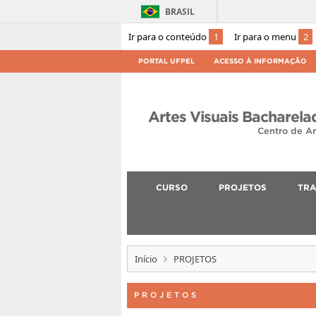
BRASIL
Ir para o conteúdo
1
Ir para o menu
2
PORTAL UFPEL
ACESSO À INFORMAÇÃO
Artes Visuais Bacharela
Centro de Ar
CURSO
PROJETOS
TRA
Início
PROJETOS
PROJETOS