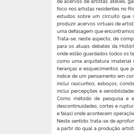
de acervos de artistas, ateliês, g
foco nos artistas residentes no R
estudos sobre um circuito que s
produzir acervos virtuais de artis
uma defasagem que encontramos no
Trata-se, neste aspecto, de com
para os atuais debates da Histó
onde estão guardados todos os te
como uma arquitetura imaterial 
heranças e esquecimentos que per
índice de um pensamento em con
inclui rascunhos, esboços, const
inclui percepções e sensibilidade
Como método de pesquisa e en
descontinuidades, cortes e ruptur
e falas) onde acontecem operações
Neste sentido, trata-se de aprofu
a partir do qual a produção artís