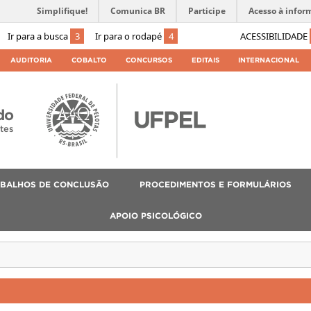
Simplifique!
Comunica BR
Participe
Acesso à infor
Ir para a busca
3
Ir para o rodapé
4
ACESSIBILIDADE
AUDITORIA
COBALTO
CONCURSOS
EDITAIS
INTERNACIONAL
do
tes
BALHOS DE CONCLUSÃO
PROCEDIMENTOS E FORMULÁRIOS
APOIO PSICOLÓGICO