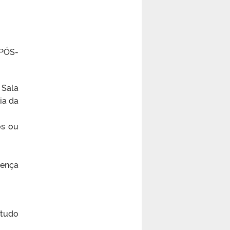
PÓS-
 Sala
ia da
os ou
sença
studo