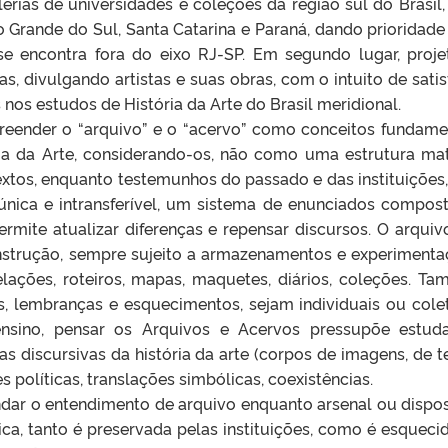
alerias de universidades e coleções da região sul do Brasil
io Grande do Sul, Santa Catarina e Paraná, dando prioridade
e encontra fora do eixo RJ-SP. Em segundo lugar, proje
tas, divulgando artistas e suas obras, com o intuito de satis
s estudos de História da Arte do Brasil meridional.
preender o “arquivo” e o “acervo” como conceitos fundame
ria da Arte, considerando-os, não como uma estrutura mat
xtos, enquanto testemunhos do passado e das instituições
única e intransferível, um sistema de enunciados compos
mite atualizar diferenças e repensar discursos. O arquiv
strução, sempre sujeito a armazenamentos e experimenta
elações, roteiros, mapas, maquetes, diários, coleções. T
s, lembranças e esquecimentos, sejam individuais ou colet
sino, pensar os Arquivos e Acervos pressupõe estud
as discursivas da história da arte (corpos de imagens, de t
 políticas, translações simbólicas, coexistências.
ndar o entendimento de arquivo enquanto arsenal ou dispos
tica, tanto é preservada pelas instituições, como é esqueci