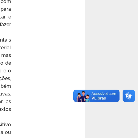
, com
 para
tar e
fazer
ntais
erial
, mas
to de
o é o
ções,
ambém
ivas.
ar as
extos
itivo
da ou