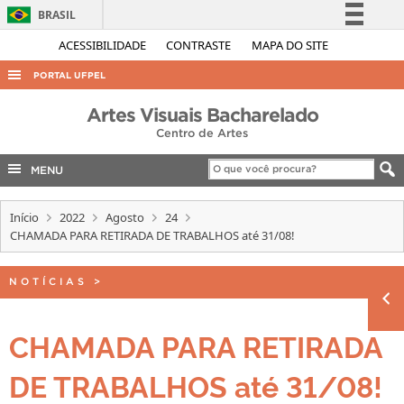
BRASIL
Simplifique!
ACESSIBILIDADE
CONTRASTE
MAPA DO SITE
Comunica BR
PORTAL UFPEL
Participe
ACESSO À INFORMAÇÃO
Artes Visuais Bacharelado
Acesso à informação
Centro de Artes
AUDITORIA
Legislação
COBALTO
MENU
Canais
CONCURSOS
Início
2022
Agosto
24
EDITAIS
CHAMADA PARA RETIRADA DE TRABALHOS até 31/08!
INTERNACIONAL
NOTÍCIAS
>
OUVIDORIA
PORTARIAS
CHAMADA PARA RETIRADA
TELEFONES
DE TRABALHOS até 31/08!