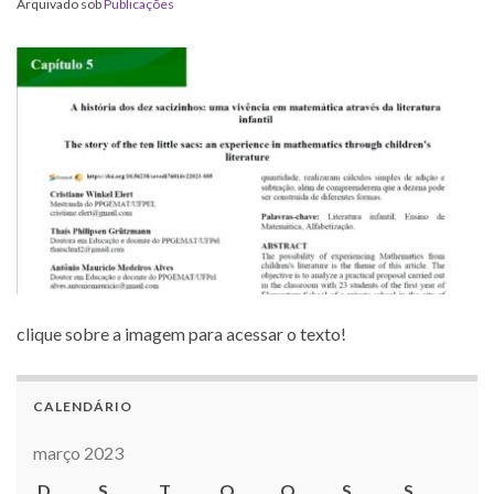
Arquivado sob
Publicações
clique sobre a imagem para acessar o texto!
CALENDÁRIO
março 2023
D
S
T
Q
Q
S
S