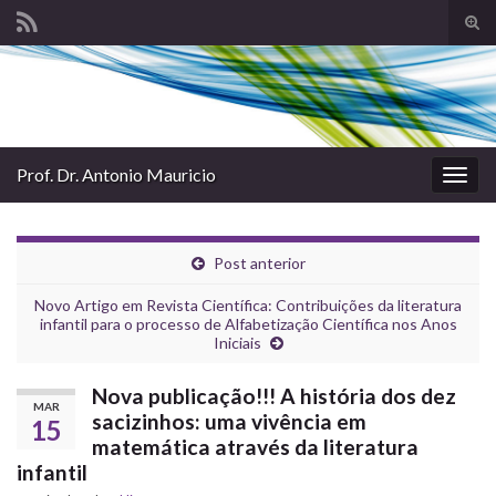
Alte
form
Search for:
de
pesq
Prof. Dr. Antonio Mauricio
Alter
nave
Post anterior
Novo Artigo em Revista Científica: Contribuições da literatura
infantil para o processo de Alfabetização Científica nos Anos
Iniciais
Nova publicação!!! A história dos dez
MAR
sacizinhos: uma vivência em
15
matemática através da literatura
infantil