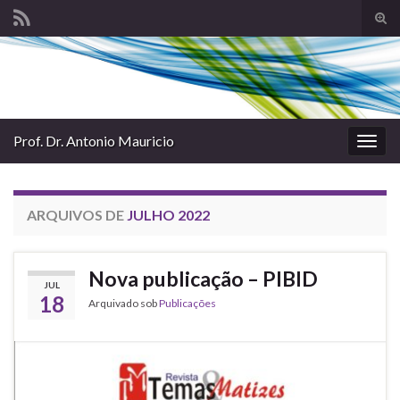
Alte
form
Search for:
de
pesq
Prof. Dr. Antonio Mauricio
Alter
nave
ARQUIVOS DE
JULHO 2022
Nova publicação – PIBID
JUL
18
Arquivado sob
Publicações