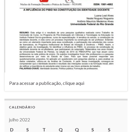
Para acessar a publicação, clique aqui
CALENDÁRIO
julho 2022
D
S
T
Q
Q
S
S