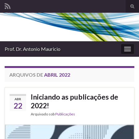
Alte
form
Search for:
de
pesq
Prof. Dr. Antonio Mauricio
Alter
nave
ARQUIVOS DE
ABRIL 2022
Iniciando as publicações de
ABR
22
2022!
Arquivado sob
Publicações