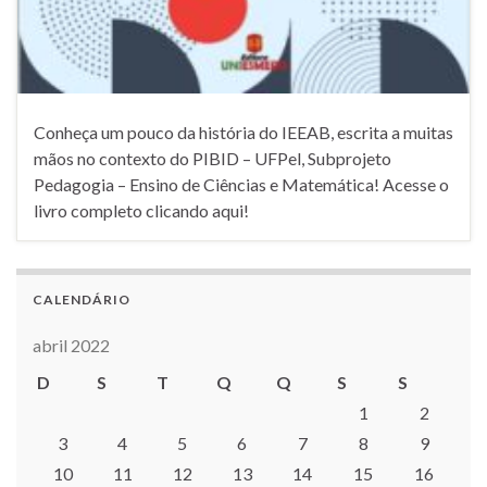
Conheça um pouco da história do IEEAB, escrita a muitas
mãos no contexto do PIBID – UFPel, Subprojeto
Pedagogia – Ensino de Ciências e Matemática! Acesse o
livro completo clicando aqui!
CALENDÁRIO
abril 2022
D
S
T
Q
Q
S
S
1
2
3
4
5
6
7
8
9
10
11
12
13
14
15
16