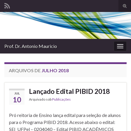
Alte
form
Search for:
de
pesq
Prof. Dr. Antonio Mauricio
Alter
nave
ARQUIVOS DE
JULHO 2018
Lançado Edital PIBID 2018
JUL
10
Arquivado sob
Publicações
Pró reitoria de Ensino lança edital para seleção de alunos
para o Programa PIBID 2018. Acesse abaixo o edital:
SEI_UFPel – 0204040 – Edital PIBID ACADÊMICOS