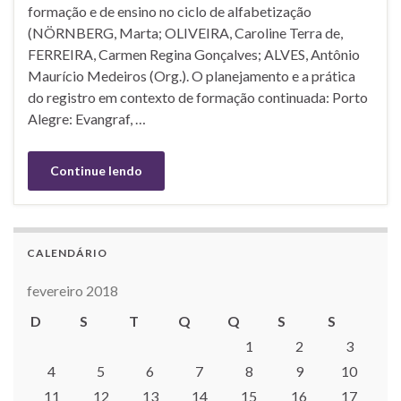
formação e de ensino no ciclo de alfabetização
(NÖRNBERG, Marta; OLIVEIRA, Caroline Terra de,
FERREIRA, Carmen Regina Gonçalves; ALVES, Antônio
Maurício Medeiros (Org.). O planejamento e a prática
do registro em contexto de formação continuada: Porto
Alegre: Evangraf, …
Continue lendo
CALENDÁRIO
fevereiro 2018
D
S
T
Q
Q
S
S
1
2
3
4
5
6
7
8
9
10
11
12
13
14
15
16
17