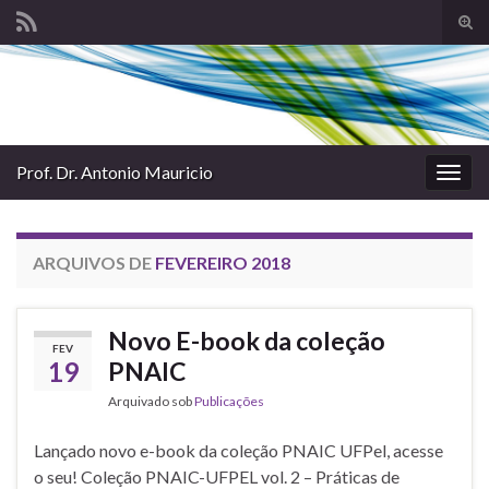
Alte
form
Search for:
de
pesq
Prof. Dr. Antonio Mauricio
Alter
nave
ARQUIVOS DE
FEVEREIRO 2018
Novo E-book da coleção
FEV
19
PNAIC
Arquivado sob
Publicações
Lançado novo e-book da coleção PNAIC UFPel, acesse
o seu! Coleção PNAIC-UFPEL vol. 2 – Práticas de