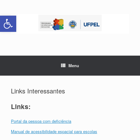
Skip
to
Abrir a barra de ferramentas
content
Menu
Links Interessantes
Links:
Portal da pessoa com deficiência
Manual de acessibilidade espacial para escolas