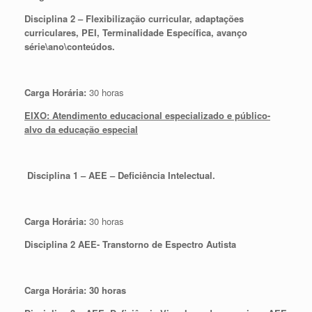
Disciplina 2 – Flexibilização curricular, adaptações
curriculares, PEI, Terminalidade Específica, avanço
série\ano\conteúdos.
Carga Horária:
30 horas
EIXO: Atendimento educacional especializado e público-
alvo da educação especial
Disciplina 1 – AEE – Deficiência Intelectual.
Carga Horária:
30 horas
Disciplina 2 AEE- Transtorno de Espectro Autista
Carga Horária: 30 horas