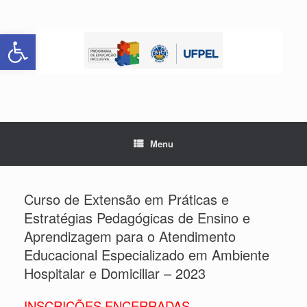
Skip
to
Abrir a barra de ferramentas
content
Menu
Curso de Extensão em Práticas e
Estratégias Pedagógicas de Ensino e
Aprendizagem para o Atendimento
Educacional Especializado em Ambiente
Hospitalar e Domiciliar – 2023
INSCRIÇÕES ENCERRADAS