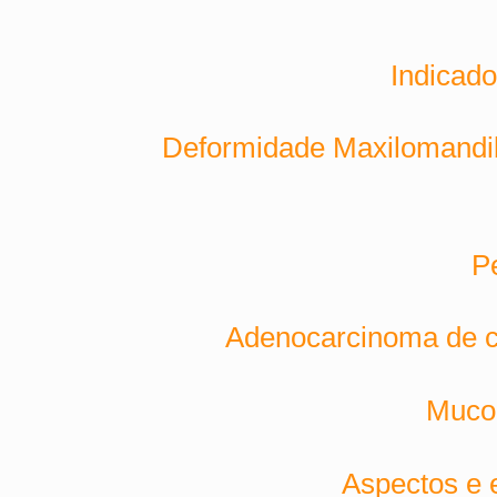
Indicado
Deformidade Maxilomandib
Pe
Adenocarcinoma de cé
Mucoc
Aspectos e e