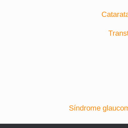
Catarat
Trans
Síndrome glaucom