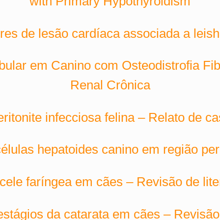
with Primary Hypothyroidism
res de lesão cardíaca associada a lei
ular em Canino com Osteodistrofia Fi
Renal Crônica
ritonite infecciosa felina – Relato de c
lulas hepatoides canino em região per
ele faríngea em cães – Revisão de lite
stágios da catarata em cães – Revisão 