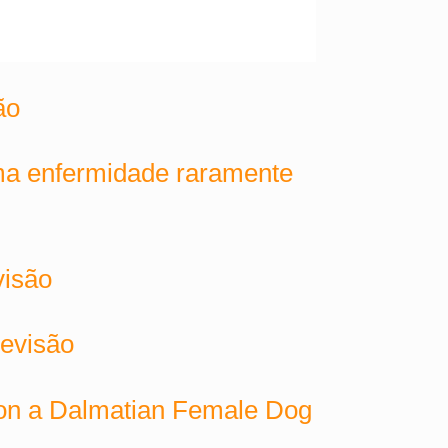
ão
uma enfermidade raramente
visão
Revisão
 on a Dalmatian Female Dog