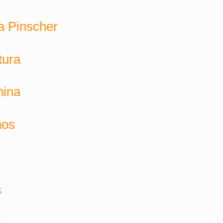
a Pinscher
tura
nina
nos
s
s