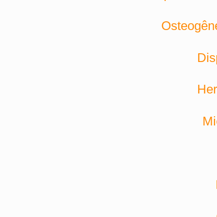
Osteogêne
Dis
Her
Mi