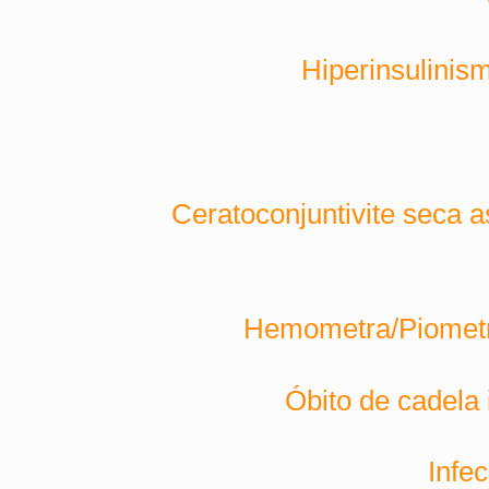
Hiperinsulinis
Ceratoconjuntivite seca 
Hemometra/Piometra
Óbito de cadela
Infe