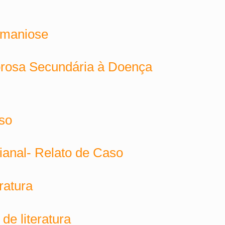
shmaniose
brosa Secundária à Doença
aso
ianal- Relato de Caso
ratura
de literatura