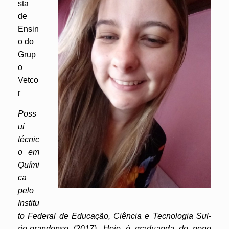
sta
de
Ensin
o do
Grup
o
Vetco
r
Poss
ui
técnic
o em
Quími
ca
pelo
Institu
to Federal de Educação, Ciência e Tecnologia Sul-
rio-grandense (2017). Hoje é graduanda do nono