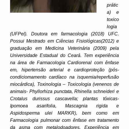
prátic
a) e
toxico
logia
(UFPel). Doutora em farmacologia (2018) UFC.
Possui Mestrado em Ciências Fisiológicas(2012) e
graduação em Medicina Veterinária (2009) pela
Universidade Estadual do Ceará. Tem experiência
na área de Farmacologia Cardiorenal com ênfase
em, hipertensão arterial e cardioproteção (pós-
condiciomamento cardíaco na isquemia/reperfusão
miocárdica), Toxinologia – Toxicologia (venenos de
animais- Phyllorhiza punctata, Rhinella schneideri e
Crotalus durissus cascavella; plantas tóxicas-
Ipomoea asarifolia, Mascagnia rigida e
Aspidosperma ulei MARKR), bem como em
Farmacologia pulmonar com ênfase em tratamento
da asma com metalodoadores. Experiência em