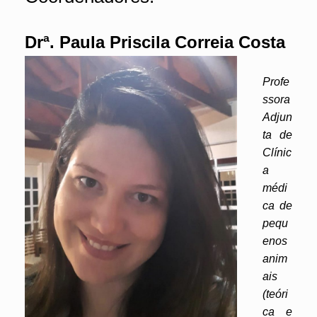
Drª. Paula Priscila Correia Costa
Profe
ssora
Adjun
ta de
Clínic
a
médi
ca de
pequ
enos
anim
ais
(teóri
ca e