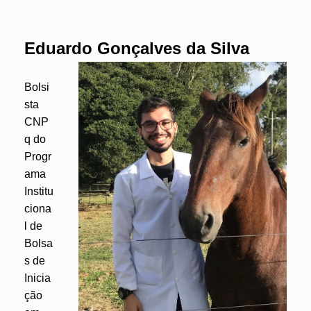
Eduardo Gonçalves da Silva
Bolsi
sta
CNP
q do
Progr
ama
Institu
ciona
l de
Bolsa
s de
Inicia
ção