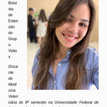
Bolsi
sta
de
Exten
são
do
Grup
o
Vetto
x
Disce
nte
de
Medi
cina
Veteri
nária do 8º semestre na Universidade Federal de