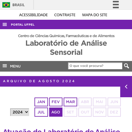
BRASIL
Simplifique!
ACESSIBILIDADE
CONTRASTE
MAPA DO SITE
Comunica BR
PORTAL UFPEL
Participe
ACESSO À INFORMAÇÃO
Centro de Ciências Químicas, Farmacêuticas e de Alimentos
Acesso à informação
Laboratório de Análise
AUDITORIA
Legislação
Sensorial
COBALTO
Canais
CONCURSOS
MENU
EDITAIS
ARQUIVO DE AGOSTO 2024
INTERNACIONAL
OUVIDORIA
JAN
FEV
MAR
ABR
MAI
JUN
PORTARIAS
JUL
AGO
SET
OUT
NOV
DEZ
TELEFONES
Atuação do Laboratório de Análise