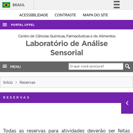
BRASIL
Simplifique!
ACESSIBILIDADE
CONTRASTE
MAPA DO SITE
Comunica BR
PORTAL UFPEL
Participe
ACESSO À INFORMAÇÃO
Centro de Ciências Químicas, Farmacêuticas e de Alimentos
Acesso à informação
Laboratório de Análise
AUDITORIA
Legislação
Sensorial
COBALTO
Canais
CONCURSOS
MENU
EDITAIS
Início
Reservas
INTERNACIONAL
OUVIDORIA
RESERVAS
PORTARIAS
TELEFONES
Todas as reservas para atividades deverão ser feitas