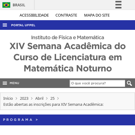
BRASIL
Simplifique!
ACESSIBILIDADE
CONTRASTE
MAPA DO SITE
Comunica BR
PORTAL UFPEL
Participe
ACESSO À INFORMAÇÃO
Instituto de Física e Matemática
Acesso à informação
XIV Semana Acadêmica do
AUDITORIA
Legislação
Curso de Licenciatura em
COBALTO
Canais
Matemática Noturno
CONCURSOS
EDITAIS
MENU
INTERNACIONAL
OUVIDORIA
Início
2023
Abril
25
Estão abertas as inscrições para XIV Semana Acadêmica:
PORTARIAS
TELEFONES
PROGRAMA
>