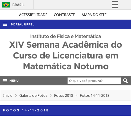
BRASIL
Simplifique!
ACESSIBILIDADE
CONTRASTE
MAPA DO SITE
Comunica BR
PORTAL UFPEL
Participe
ACESSO À INFORMAÇÃO
Instituto de Física e Matemática
Acesso à informação
XIV Semana Acadêmica do
AUDITORIA
Legislação
Curso de Licenciatura em
COBALTO
Canais
Matemática Noturno
CONCURSOS
EDITAIS
MENU
INTERNACIONAL
OUVIDORIA
Início
Galeria de Fotos
Fotos 2018
Fotos 14-11-2018
PORTARIAS
FOTOS 14-11-2018
TELEFONES