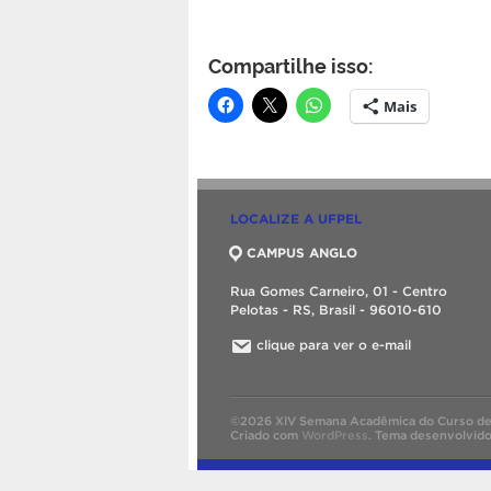
Compartilhe isso:
Mais
LOCALIZE A UFPEL
CAMPUS ANGLO
Rua Gomes Carneiro, 01 - Centro
Pelotas - RS, Brasil - 96010-610
clique para ver o e-mail
©2026 XIV Semana Acadêmica do Curso de 
Criado com
WordPress
.
Tema desenvolvid