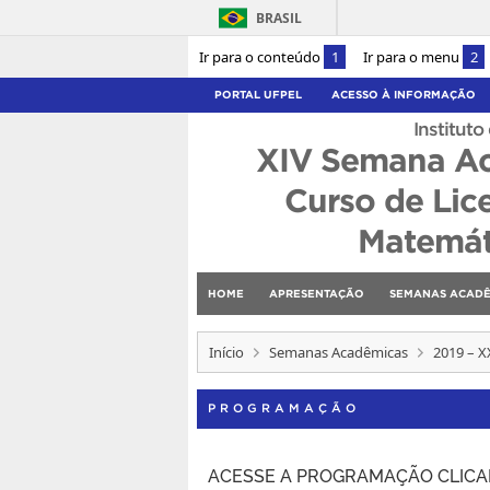
BRASIL
Ir para o conteúdo
1
Ir para o menu
2
PORTAL UFPEL
ACESSO À INFORMAÇÃO
Instituto
XIV Semana A
Curso de Lic
Matemát
HOME
APRESENTAÇÃO
SEMANAS ACADÊ
Início
Semanas Acadêmicas
2019 – 
PROGRAMAÇÃO
ACESSE A PROGRAMAÇÃO CLIC