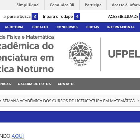
Simplifique!
Comunica BR
Participe
Acesso à infor
Ir para a busca
3
Ir para o rodapé
4
ACESSIBILIDADE
AUDITORIA
COBALTO
CONCURSOS
EDITAIS
INTERNACIONAL
 de Física e Matemática
cadêmica do
enciatura em
ica Noturno
MICAS
GALERIA DE FOTOS
CONTATO
XX SEMANA ACADÊMICA DOS CURSOS DE LICENCIATURA EM MATEMÁTICA
ANDO
AQUI