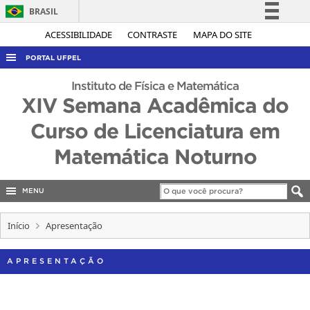
BRASIL
Simplifique!
ACESSIBILIDADE
CONTRASTE
MAPA DO SITE
Comunica BR
PORTAL UFPEL
Participe
ACESSO À INFORMAÇÃO
Instituto de Física e Matemática
Acesso à informação
XIV Semana Acadêmica do
AUDITORIA
Legislação
Curso de Licenciatura em
COBALTO
Canais
Matemática Noturno
CONCURSOS
EDITAIS
MENU
INTERNACIONAL
OUVIDORIA
Início
Apresentação
PORTARIAS
APRESENTAÇÃO
TELEFONES