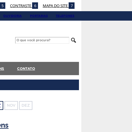
5
CONTRASTE
6
MAPA DO SITE
7
OUVIDORIA
PORTARIAS
TELEFONES
NS
CONTATO
T
NOV
DEZ
ens