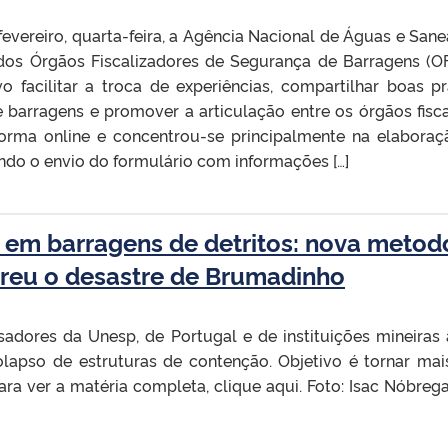
 fevereiro, quarta-feira, a Agência Nacional de Águas e S
dos Órgãos Fiscalizadores de Segurança de Barragens (O
o facilitar a troca de experiências, compartilhar boas pr
 barragens e promover a articulação entre os órgãos fisca
orma online e concentrou-se principalmente na elabora
ndo o envio do formulário com informações […]
 em barragens de detritos: nova meto
rreu o desastre de Brumadinho
adores da Unesp, de Portugal e de instituições mineiras 
lapso de estruturas de contenção. Objetivo é tornar ma
ara ver a matéria completa, clique aqui. Foto: Isac Nóbreg