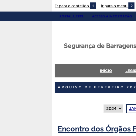
Ir para o conteúdo
1
Ir para o menu
2
PORTAL UFPEL
ACESSO À INFORMAÇÃO
Segurança de Barragens
INÍCIO
LEGI
ARQUIVO DE FEVEREIRO 20
JA
Encontro dos Órgãos F