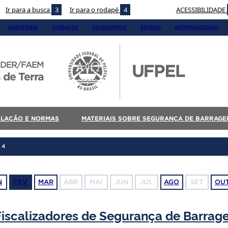
Ir para a busca
3
Ir para o rodapé
4
ACESSIBILIDADE
AUDITORIA
COBALTO
CONCURSOS
EDITAIS
INTERNACIONAL
DER/FAEM
 de Terra
SLAÇÃO E NORMAS
MATERIAIS SOBRE SEGURANÇA DE BARRAGE
24
N
FEV
MAR
ABR
MAI
JUN
JUL
AGO
SET
OU
iscalizadores de Segurança de Barrag