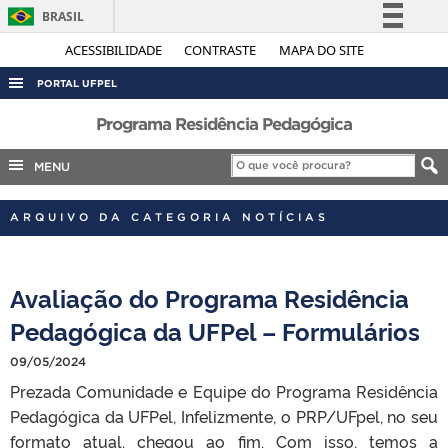
BRASIL
Simplifique!
ACESSIBILIDADE
CONTRASTE
MAPA DO SITE
Comunica BR
PORTAL UFPEL
Participe
ACESSO À INFORMAÇÃO
Programa Residência Pedagógica
Acesso à informação
AUDITORIA
MENU
Legislação
COBALTO
Canais
ARQUIVO DA CATEGORIA NOTÍCIAS
CONCURSOS
EDITAIS
Avaliação do Programa Residência
INTERNACIONAL
Pedagógica da UFPel – Formulários
OUVIDORIA
PORTARIAS
09/05/2024
Prezada Comunidade e Equipe do Programa Residência
TELEFONES
Pedagógica da UFPel, Infelizmente, o PRP/UFpel, no seu
formato atual, chegou ao fim. Com isso, temos a