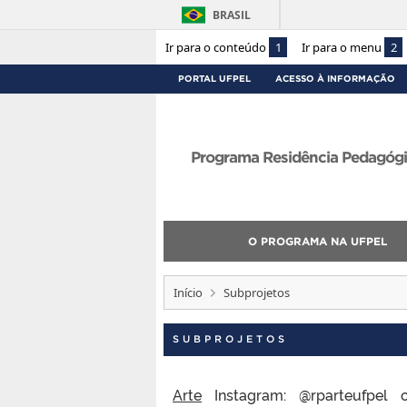
BRASIL
Ir para o conteúdo
1
Ir para o menu
2
PORTAL UFPEL
ACESSO À INFORMAÇÃO
Programa Residência Pedagóg
O PROGRAMA NA UFPEL
Início
Subprojetos
SUBPROJETOS
Arte
Instagram: @rparteufpel o