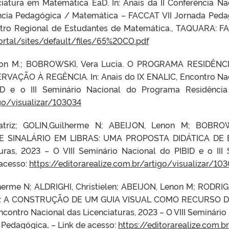
atura em Matemática EaD. In: Anais da II Conferência N
ncia Pedagógica / Matemática – FACCAT VII Jornada Ped
o Regional de Estudantes de Matemática., TAQUARA: FACCAT
ortal/sites/default/files/65%20CO.pdf
 Lenon M.; BOBROWSKI, Vera Lucia. O PROGRAMA RESIDÊ
AÇÃO À REGÊNCIA. In: Anais do IX ENALIC, Encontro Naci
BID e o III Seminário Nacional do Programa Residênci
igo/visualizar/103034
Beatriz; GOLIN,Guilherme N; ABEIJON, Lenon M; BOBR
INALÁRIO EM LIBRAS: UMA PROPOSTA DIDÁTICA DE BIOL
turas, 2023 –
O VIII Seminário Nacional do PIBID e o II
 acesso:
https://editorarealize.com.br/artigo/visualizar/10
lherme N; ALDRIGHI, Christielen; ABEIJON, Lenon M; RODR
IVA: A CONSTRUÇÃO DE UM GUIA VISUAL COMO RECURSO
ncontro Nacional das Licenciaturas, 2023 –
O VIII Seminário
a Pedagógica
.
– Link de acesso:
https://editorarealize.com.b