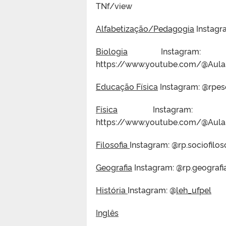
TNf/view
Alfabetização/Pedagogia
Instagr
Biologia
Instagram: @rp_c
https://www.youtube.com/@Aula
Educação Física
Instagram: @rpese
Física
Instagram: @rp_ci
https://www.youtube.com/@Aula
Filosofia
Instagram: @rp.sociofilo
Geografia
Instagram: @rp.geografi
História
Instagram: @
leh_ufpel
Inglês