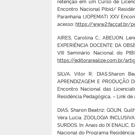
retenção em um Curso de Licenci
Encontro Nacional Pibid/ Residê
Paranhana (JOPEMAT) XXV Encontr
acesso:
https://www2.faccat.br/p
AIRES, Carolina C.; ABEIJON,
EXPERIÊNCIA DOCENTE: DA OBSERV
VIII Seminário Nacional do PI
https://editorarealize.com.br/art
SILVA, Vitor R; DIAS,Sharon 
APRENDIZAGEM E PRODUÇÃO DE S
Encontro Nacional das Licencia
Residência Pedagógica
.
– Link de
DIAS, Sharon Beatriz; GOLIN, Gui
Vera Lucia. ZOOLOGIA INCLUS
SURDOS. In: Anais do IX ENALIC, E
Nacional do Programa Residênci