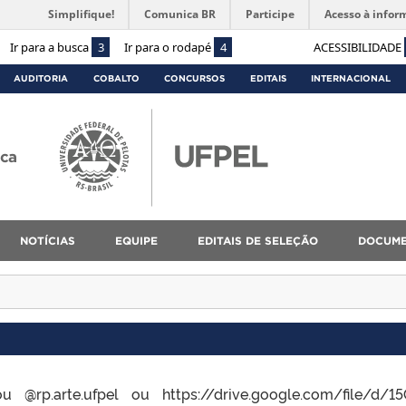
Simplifique!
Comunica BR
Participe
Acesso à infor
Ir para a busca
3
Ir para o rodapé
4
ACESSIBILIDADE
AUDITORIA
COBALTO
CONCURSOS
EDITAIS
INTERNACIONAL
ica
NOTÍCIAS
EQUIPE
EDITAIS DE SELEÇÃO
DOCUM
u @rp.arte.ufpel ou https://drive.google.com/file/d/