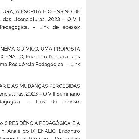
ITURA, A ESCRITA E O ENSINO DE
l das Licenciaturas, 2023 –
O VIII
Pedagógica
.
– Link de acesso:
. CINEMA QUÍMICO: UMA PROPOSTA
 IX ENALIC, Encontro Nacional das
grama Residência Pedagógica
.
– Link
COLAR E AS MUDANÇAS PERCEBIDAS
cenciaturas, 2023 –
O VIII Seminário
agógica
.
– Link de acesso:
celo S.RESIDÊNCIA PEDAGÓGICA E A
.
In: Anais do IX ENALIC, Encontro
 Nacional do Programa Residência