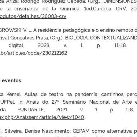
riza Ariza; Rodrigo Rodríguez Cepeda. (Org.). DIMENSI
 la enseñanza de la Química. 1ed.Curitiba: CRV, 202
produtos/detalhes/36083-crv
BROWSKI, V. L. A residência pedagógica e o ensino remoto de
: Erival Gonçalves Prata. (Org.). BIOLOGIA: CONTEXTUALI
ifica digital, 2023, v. 1, p. 11-1
m.br/articles/code/230212162
e eventos
isa Kemel. Aulas de teatro na pandemia: caminhos perc
FPel. In: Anais do 27º Seminário Nacional de Arte e
ora da FUNDARTE, 2021. v. 1. p. 1-
index.php/Anaissem/article/view/1040
 S.; Silveira, Denise Nascimento. GEPAM como alternativa