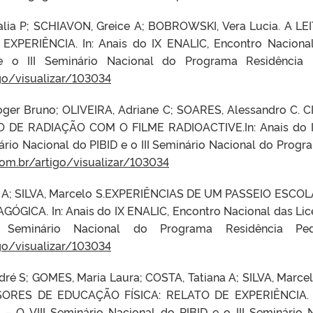
halia P; SCHIAVON, Greice A; BOBROWSKI, Vera Lucia.
A LE
 EXPERIÊNCIA.
In: Anais do IX ENALIC, Encontro Naciona
e o III Seminário Nacional do Programa Residência 
igo/visualizar/103034
oger Bruno; OLIVEIRA, Adriane C; SOARES, Alessandro C
 DE RADIAÇÃO COM O FILME RADIOACTIVE.
In: Anais do
nário Nacional do PIBID e o III Seminário Nacional do Pro
.com.br/artigo/visualizar/103034
ana A; SILVA, Marcelo S.EXPERIÊNCIAS DE UM PASSEIO ES
AGÓGICA.
In: Anais do IX ENALIC, Encontro Nacional das Li
Seminário Nacional do Programa Residência Ped
igo/visualizar/103034
ré S; GOMES, Maria Laura; COSTA, Tatiana A; SILVA, Mar
ORES DE EDUCAÇÃO FÍSICA: RELATO DE EXPERIÊNCIA
3 –
O VIII Seminário Nacional do PIBID e o III Seminário