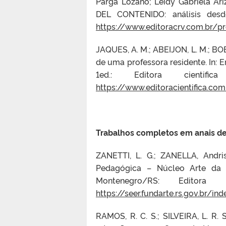
Parga Lozano; Leidy Gabriela A
DEL CONTENIDO: análisis desde
https://www.editoracrv.com.br/
JAQUES, A. M.; ABEIJON, L. M.; BO
de uma professora residente. In
1ed.: Editora cient
https://www.editoracientifica.co
Trabalhos completos em anais d
ZANETTI, L. G.; ZANELLA, Andr
Pedagógica – Núcleo Arte da U
Montenegro/RS: Edit
https://seer.fundarte.rs.gov.br/
RAMOS, R. C. S.; SILVEIRA, L. R.