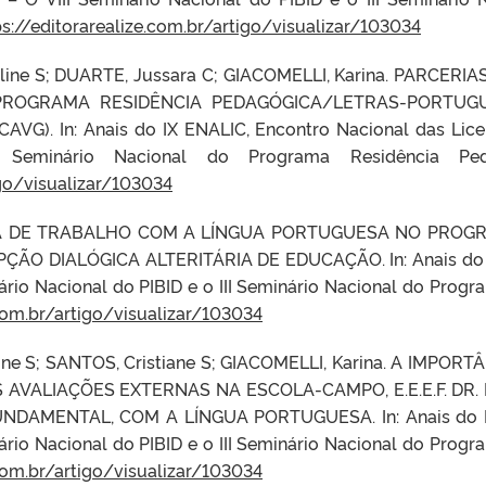
ps://editorarealize.com.br/artigo/visualizar/103034
Aline S; DUARTE, Jussara C; GIACOMELLI, Karina. PARCE
PROGRAMA RESIDÊNCIA PEDAGÓGICA/LETRAS-PORTUGUÊ
G). In: Anais do IX ENALIC, Encontro Nacional das Lice
Seminário Nacional do Programa Residência Ped
igo/visualizar/103034
STA DE TRABALHO COM A LÍNGUA PORTUGUESA NO PROG
ÃO DIALÓGICA ALTERITÁRIA DE EDUCAÇÃO. In: Anais do IX
nário Nacional do PIBID e o III Seminário Nacional do Pro
.com.br/artigo/visualizar/103034
ine S; SANTOS, Cristiane S; GIACOMELLI, Karina. A IMP
AVALIAÇÕES EXTERNAS NA ESCOLA-CAMPO, E.E.E.F. DR
DAMENTAL, COM A LÍNGUA PORTUGUESA. In: Anais do IX
nário Nacional do PIBID e o III Seminário Nacional do Pro
.com.br/artigo/visualizar/103034