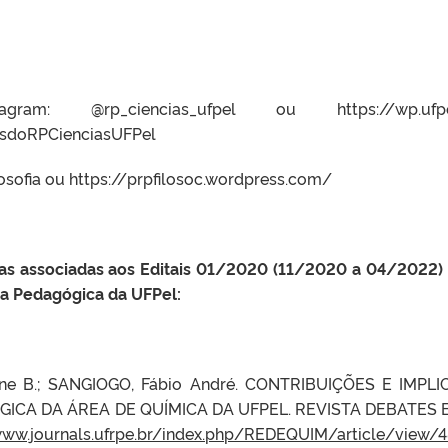
ram: @rp_ciencias_ufpel ou https://wp.ufpel.
sdoRPCienciasUFPel
losofia ou https://prpfilosoc.wordpress.com/
as associadas aos Editais 01/2020 (11/2020 a 04/2022)
a Pedagógica da UFPel:
lene B.; SANGIOGO, Fábio André. CONTRIBUIÇÕES E IM
A DA ÁREA DE QUÍMICA DA UFPEL. REVISTA DEBATES EM E
www.journals.ufrpe.br/index.php/REDEQUIM/article/view/