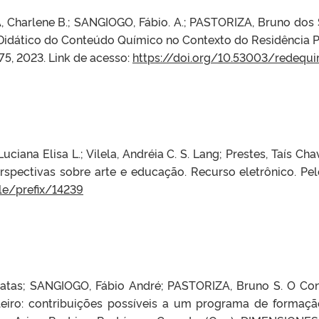
 Charlene B.; SANGIOGO, Fábio. A.; PASTORIZA, Bruno dos
Didático do Conteúdo Químico no Contexto do Residênci
75, 2023. Link de acesso:
https://doi.org/10.53003/redequi
uciana Elisa L.; Vilela, Andréia C. S. Lang; Prestes, Taís C
pectivas sobre arte e educação. Recurso eletrônico. Pelo
le/prefix/14239
natas; SANGIOGO, Fábio André; PASTORIZA, Bruno S. O Co
eiro: contribuições possíveis a um programa de formação 