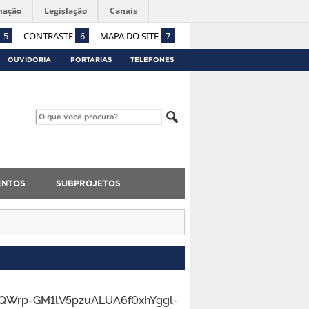
mação
Legislação
Canais
5
CONTRASTE
6
MAPA DO SITE
7
OUVIDORIA
PORTARIAS
TELEFONES
ENTOS
SUBPROJETOS
15QWrp-GM1lV5pzuALUA6f0xhYggl-