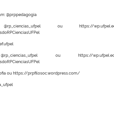
am: @prppedagogia
iencias_ufpel ou https://wp.ufpel.edu.
sdoRPCienciasUFPel
f.ufpel
encias_ufpel ou https://wp.ufpel.edu.
sdoRPCienciasUFPel
sofia ou https://prpfilosoc.wordpress.com/
a_ufpel