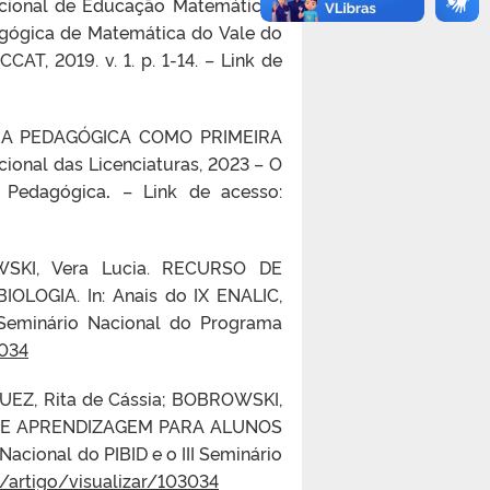
acional de Educação Matemática I
agógica de Matemática do Vale do
, 2019. v. 1. p. 1-14. – Link de
NCIA PEDAGÓGICA COMO PRIMEIRA
onal das Licenciaturas, 2023 –
O
a Pedagógica
.
– Link de acesso:
OWSKI, Vera Lucia. RECURSO DE
OGIA. In: Anais do IX ENALIC,
I Seminário Nacional do Programa
3034
IGUEZ, Rita de Cássia; BOBROWSKI,
 DE APRENDIZAGEM PARA ALUNOS
 Nacional do PIBID e o III Seminário
r/artigo/visualizar/103034