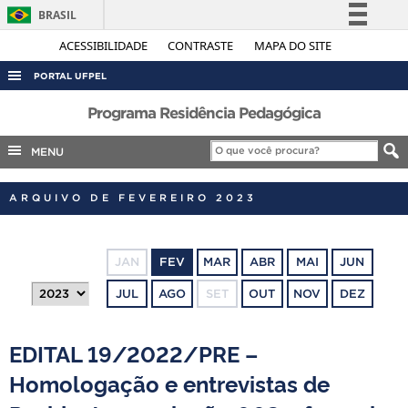
BRASIL
Simplifique!
ACESSIBILIDADE
CONTRASTE
MAPA DO SITE
Comunica BR
PORTAL UFPEL
Participe
ACESSO À INFORMAÇÃO
Programa Residência Pedagógica
Acesso à informação
AUDITORIA
MENU
Legislação
COBALTO
Canais
ARQUIVO DE FEVEREIRO 2023
CONCURSOS
EDITAIS
JAN
FEV
MAR
ABR
MAI
JUN
INTERNACIONAL
JUL
AGO
SET
OUT
NOV
DEZ
OUVIDORIA
PORTARIAS
EDITAL 19/2022/PRE –
TELEFONES
Homologação e entrevistas de