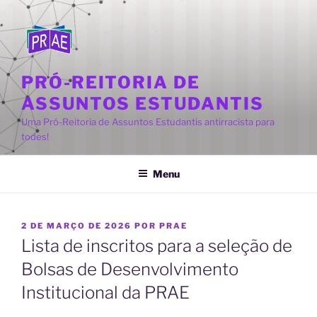
Pular
para
o
conteúdo
PRÓ-REITORIA DE
ASSUNTOS ESTUDANTIS
Uma Pró-Reitoria de Assuntos Estudantis antirracista para
todes!
Menu
PUBLICADO
2 DE MARÇO DE 2026
POR
PRAE
EM
Lista de inscritos para a seleção de
Bolsas de Desenvolvimento
Institucional da PRAE