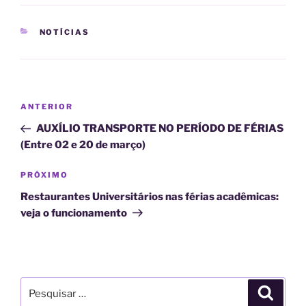
CATEGORIAS
NOTÍCIAS
Navegação
Post
ANTERIOR
de
anterior
AUXÍLIO TRANSPORTE NO PERÍODO DE FÉRIAS
Post
(Entre 02 e 20 de março)
Próximo
PRÓXIMO
post
Restaurantes Universitários nas férias acadêmicas:
veja o funcionamento
Pesquisar
Pesqui
por: