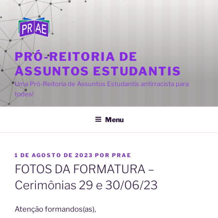
Pular
para
o
conteúdo
PRÓ-REITORIA DE
ASSUNTOS ESTUDANTIS
Uma Pró-Reitoria de Assuntos Estudantis antirracista para
todes!
Menu
PUBLICADO
1 DE AGOSTO DE 2023
POR
PRAE
EM
FOTOS DA FORMATURA –
Cerimônias 29 e 30/06/23
Atenção formandos(as),