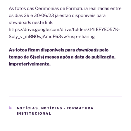
As fotos das Cerimônias de Formatura realizadas entre
os dias 29 e 30/06/23 já estão disponíveis para
downloads
neste link:
https://drive.google.com/drive/folders/14tEFYEO57K-
Soly_v_mBN0wjAmdF63vw?usp=sharing
As fotos ficam disponíveis para
downloads
pelo
tempo de 6(seis) meses após a data de publicação,
impreterivelmente.
CATEGORIAS
NOTÍCIAS
,
NOTÍCIAS - FORMATURA
INSTITUCIONAL