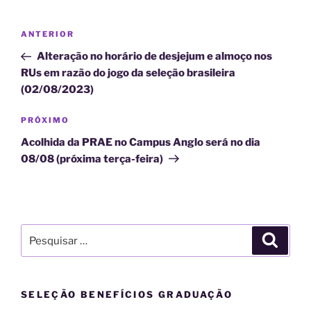
Navegação
Post
ANTERIOR
de
anterior
Alteração no horário de desjejum e almoço nos
Post
RUs em razão do jogo da seleção brasileira
(02/08/2023)
Próximo
PRÓXIMO
post
Acolhida da PRAE no Campus Anglo será no dia
08/08 (próxima terça-feira)
Pesquisar
Pesqui
por:
SELEÇÃO BENEFÍCIOS GRADUAÇÃO