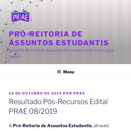
Pular
para
o
conteúdo
PRÓ-REITORIA DE
ASSUNTOS ESTUDANTIS
Uma Pró-Reitoria de Assuntos Estudantis antirracista para
todes!
Menu
PUBLICADO
24 DE OUTUBRO DE 2019
POR
PRAE
EM
Resultado Pós-Recursos Edital
PRAE 08/2019
A
Pró-Reitoria de Assuntos Estudantis
, através