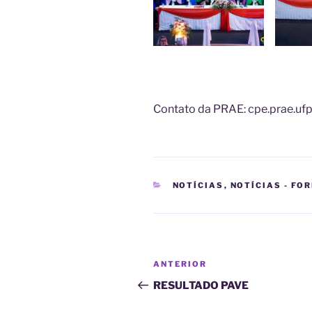
Contato da PRAE: cpe.prae.u
CATEGORIAS
NOTÍCIAS
,
NOTÍCIAS - FO
Navegação
Post
ANTERIOR
de
anterior
RESULTADO PAVE
Post