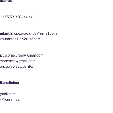
udantis
 | +55 53 32844040 -
udantis:
cpe.prae.ufpel@gmail.com
aurantes Universitários:
a:
cp.prae.ufpel@gmail.com
ermanencia@gmail.com
enção ao Estudante:
Benefícios:
@gmail.com
e Programas: