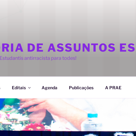
ORIA DE ASSUNTOS E
studantis antirracista para todes!
s
Editais
Agenda
Publicações
A PRAE