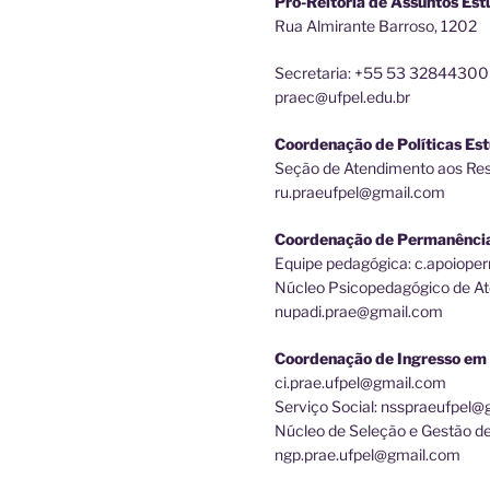
Pró-Reitoria de Assuntos Est
Rua Almirante Barroso, 1202
Secretaria: +55 53 32844300
praec@ufpel.edu.br
Coordenação de Políticas Est
Seção de Atendimento aos Rest
ru.praeufpel@gmail.com
Coordenação de Permanênci
Equipe pedagógica: c.apoiop
Núcleo Psicopedagógico de At
nupadi.prae@gmail.com
Coordenação de Ingresso em 
ci.prae.ufpel@gmail.com
Serviço Social: nsspraeufpel
Núcleo de Seleção e Gestão d
ngp.prae.ufpel@gmail.com