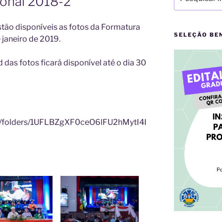
ional 2018-2
por:
ão disponíveis as fotos da Formatura
SELEÇÃO BE
 janeiro de 2019.
 das fotos ficará disponível até o dia 30
ive/folders/1UFLBZgXF0ceO6lFU2hMytI4I