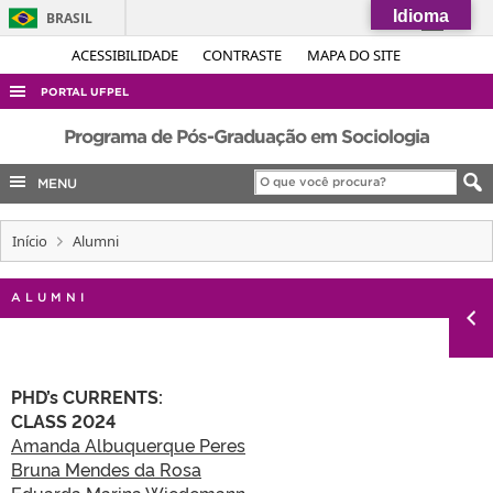
Idioma
BRASIL
Simplifique!
ACESSIBILIDADE
CONTRASTE
MAPA DO SITE
Comunica BR
PORTAL UFPEL
Participe
ACESSO À INFORMAÇÃO
Programa de Pós-Graduação em Sociologia
Acesso à informação
AUDITORIA
MENU
Legislação
COBALTO
Canais
Início
Alumni
CONCURSOS
EDITAIS
ALUMNI
INTERNACIONAL
OUVIDORIA
PHD’s CURRENTS:
PORTARIAS
CLASS 2024
TELEFONES
Amanda Albuquerque Peres
Bruna Mendes da Rosa