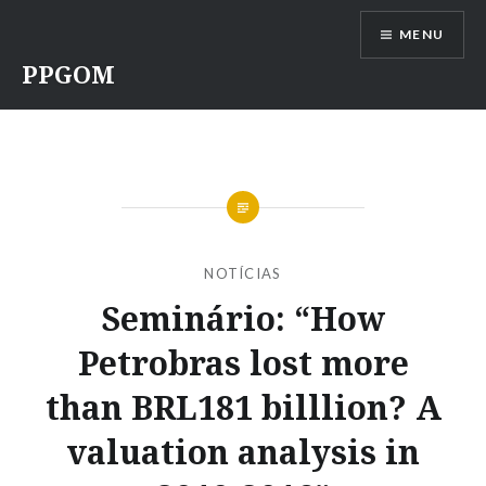
Ir
MENU
para
conteúdo
PPGOM
NOTÍCIAS
Seminário: “How
Petrobras lost more
than BRL181 billlion? A
valuation analysis in