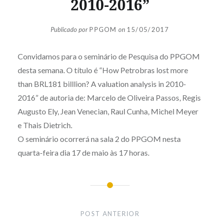
2010-2016”
Publicado por
PPGOM
on
15/05/2017
Convidamos para o seminário de Pesquisa do PPGOM
desta semana. O título é “How Petrobras lost more
than BRL181 billlion? A valuation analysis in 2010-
2016” de autoria de: Marcelo de Oliveira Passos, Regis
Augusto Ely, Jean Venecian, Raul Cunha, Michel Meyer
e Thais Dietrich.
O seminário ocorrerá na sala 2 do PPGOM nesta
quarta-feira dia 17 de maio às 17 horas.
Navegação
de
POST ANTERIOR