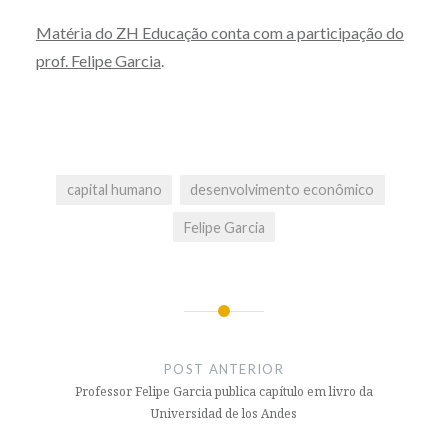
Matéria do ZH Educação conta com a participação do
prof. Felipe Garcia
.
capital humano
desenvolvimento econômico
Felipe Garcia
Navegação
de
POST ANTERIOR
Post
Professor Felipe Garcia publica capítulo em livro da
Universidad de los Andes