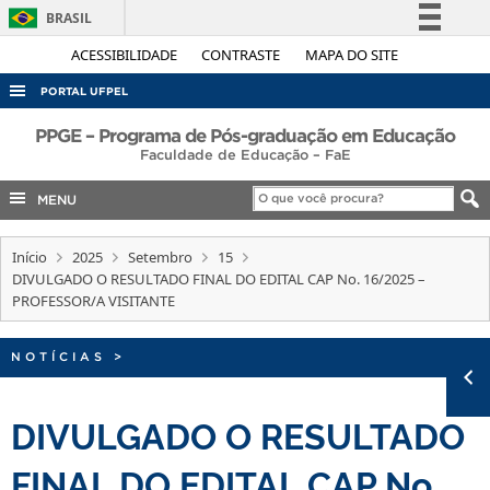
BRASIL
Simplifique!
ACESSIBILIDADE
CONTRASTE
MAPA DO SITE
Comunica BR
PORTAL UFPEL
Participe
ACESSO À INFORMAÇÃO
PPGE – Programa de Pós-graduação em Educação
Acesso à informação
Faculdade de Educação – FaE
AUDITORIA
Legislação
MENU
COBALTO
Canais
CONCURSOS
Início
2025
Setembro
15
DIVULGADO O RESULTADO FINAL DO EDITAL CAP No. 16/2025 –
EDITAIS
PROFESSOR/A VISITANTE
INTERNACIONAL
OUVIDORIA
NOTÍCIAS
>
PORTARIAS
DIVULGADO O RESULTADO
TELEFONES
FINAL DO EDITAL CAP No.