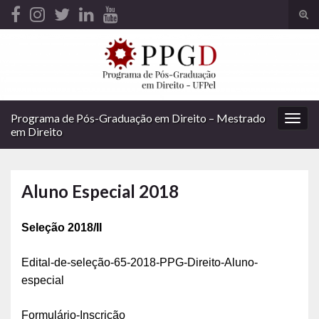
Alte
form
Search for:
de
pesq
Programa de Pós-Graduação em Direito – Mestrado
Alter
em Direito
nave
Aluno Especial 2018
Seleção 2018/II
Edital-de-seleção-65-2018-PPG-Direito-Aluno-
especial
Formulário-Inscrição