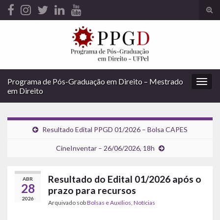
Alte
form
Search for:
de
pesq
Programa de Pós-Graduação em Direito – Mestrado
Alter
em Direito
nave
Resultado Edital PPGD 01/2026 – Bolsa CAPES
CineInventar – 26/06/2026, 18h
Resultado do Edital 01/2026 após o
ABR
28
prazo para recursos
2026
Arquivado sob
Bolsas e Auxílios
,
Notícias